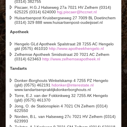
(0314) 382755
Piscaer, H.G.J Halseweg 27a 7021 HV Zelhem (0314)
625225 (0314) 624000
hgj.piscaer@hccnet.nl
Huisartsenpost Kruisbergseweg 27 7009 BL Doetinchem
(0314) 329 888 www.huisartsenpost-oudeijssel.nl
Apotheek
Hengelo GLd Apotheek Spalstraat 28 7255 AC Hengelo
gld (0575) 461010
http://www.apotheekhengelo.nl
Zelhemse Apotheek Smidsstraat 20 7021 AC Zelhem
(0314) 623463
http://www.zelhemseapotheek.nl
Tandarts
Donker-Borghouts Winkelskamp 4 7255 PZ Hengelo
(gld) (0575) 462191
hdonker@interestate.nl
www.tandartsenpraktijkdonkerborghouts.nl
Torre, E.J. van der Fokkinkweg 32 7255 AK Hengelo
(gld) (0575) 461370
Jong, O. de Stationsplein 4 7021 CN Zelhem (0314)
622550
Norden, B.L. van Halseweg 27c 7021 HV Zelhem (0314)
623993