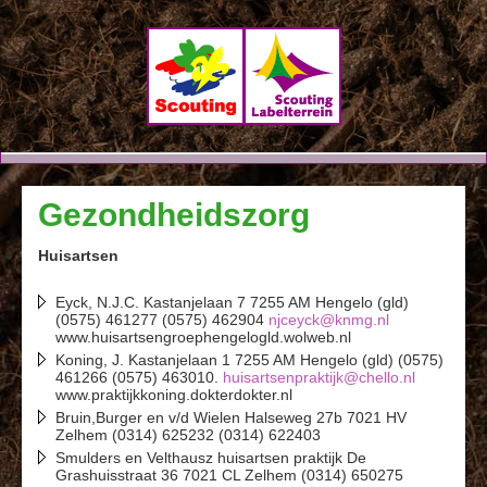
Landgoed
Gezondheidszorg
De Hoenderkamp
Huisartsen
Eyck, N.J.C. Kastanjelaan 7 7255 AM Hengelo (gld)
(0575) 461277 (0575) 462904
njceyck@knmg.nl
www.huisartsengroephengelogld.wolweb.nl
Koning, J. Kastanjelaan 1 7255 AM Hengelo (gld) (0575)
461266 (0575) 463010.
huisartsenpraktijk@chello.nl
www.praktijkkoning.dokterdokter.nl
Bruin,Burger en v/d Wielen Halseweg 27b 7021 HV
Zelhem (0314) 625232 (0314) 622403
Smulders en Velthausz huisartsen praktijk De
Grashuisstraat 36 7021 CL Zelhem (0314) 650275