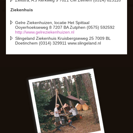
Zeilstra, A.J Kerkweg 9 7021 CM Zelhem (0314) 623118
Ziekenhuis
Gelre Ziekenhuizen, locatie Het Spittaal
Ooyerhoekseweg 8 7207 BA Zutphen (0575) 592592
http://www.gelreziekenhuizen.nl
Slingeland Ziekenhuis Kruisbergseweg 25 7009 BL
Doetinchem (0314) 329911 www.slingeland.nl